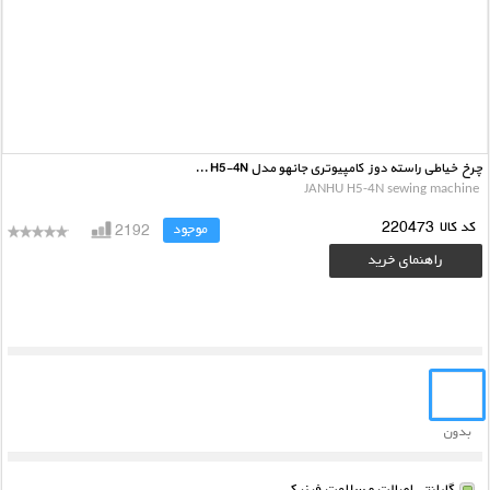
چرخ خیاطی راسته دوز کامپیوتری جانهو مدل JANHU H5-4N
JANHU H5-4N sewing machine
کد کالا
220473
موجود
2192
راهنمای خرید
بدون
رنگ
گارانتی اصالت و سلامت فیزیکی