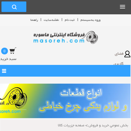
|
|
|
ورود به سيستم
ثبت نام
نقشه سايت
راهنما
0
فضای
سبد خرید
کاربری
بخش عمومي خريد و فروش
>
صفحه جزييات كالا