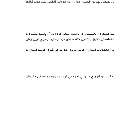
من تضمین بهترین قیمت، امکان ارائه خدمات گارانتی بلند مدت کالاها
 ماسوره از نخستين روز تاسيس سعي کرده به آن پايبند باشد و با
ا هماهنگي دقيق با تامين کننده هاي خود ارسال درسريع ترين زمان
 ازمحصولات ارسال از طريق باربري صورت مي گيرد. هزينه ارسال تا
 قهرودی متولد سال 1364 در تهران و از فعالان حوزه کسب و کارهاي اينترنتي اداره مي گردد و در زمينه معرفی و فروش