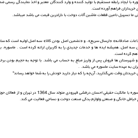
ه با ایجاد رابطه مستقیم با تولید کننده و وارد کنندگان معتبر و اخذ نمایندگی رسمی ض
ای خریداران فراهم آورده است.
 ما تسهیل تامین قطعات ماشبن آلات دوخت با نازلتربن قیمت می باشد میباشد.
طلاعات صادقانه» «ارسال سريع»، و «تضمين اصل بودن کالا» سه اصل اوليه است که سایت
ن سه اصل، هميشه ايده ها و خدمات جديدي را به کاربران ارائه کرده است . ماسوره، ب
هم کرده است.
 و شهرستان ها فروش پس از واريز مبلغ به حساب مي باشد. با توجه به حجيم بودن برخی
ران به عهده سایت ماسوره مي باشد. .
 خريدتان وقت نمي‌گذاريد، آن‌چه را که نياز داريد خودش را به شما خواهد رساند"
سایت ماسوره با مالکيت حقيقي احسان درفشی
خ خیاطی خانگی و صنعتی ولوازم یدکی صنعت دوخت و نساجي فعاليت مي کند.