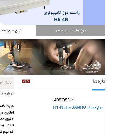
چرخ های صنعتی دوسو
چرخ های راسته دوز 
تازه‌ها
بخش اص
درباره فر
1405/05/17
فروشگاه اینترنتی ماسوره در سال 
چرخ خیاطی JANHU مدل H1-N
افلاین د
حقوق مصر
تلاش همی
که تیم فن