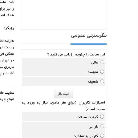
شد. ماسور
را نیز بر
هدف اصلی
رويکرد :
نظرسنجی عمومی
«ارائه ا
رعايت اي
ممکن فرا
این سایت را چگونه ارزیابی می کنید ؟
در تهران
عالی
باربري ته
متوسط
"شما براي
ضعیف
.
انواع چر
امتیازات کاربران
(برای نظر دادن، نیاز به ورود به
سایت است)
کیفیت ساخت
طراحی
کارایی و عملکرد